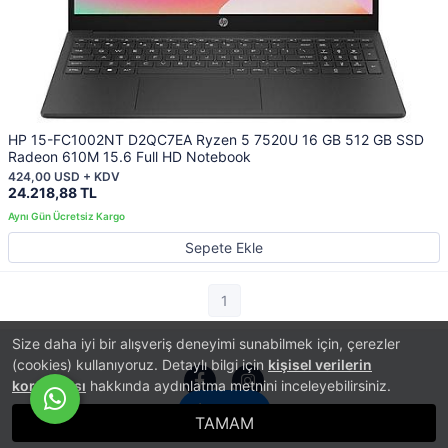
HP 15-FC1002NT D2QC7EA Ryzen 5 7520U 16 GB 512 GB SSD
Radeon 610M 15.6 Full HD Notebook
424,00 USD + KDV
24.218,88 TL
Sepete Ekle
1
Size daha iyi bir alışveriş deneyimi sunabilmek için, çerezler
(cookies) kullanıyoruz. Detaylı bilgi için
kişisel verilerin
korunması
hakkında aydınlatma metnini inceleyebilirsiniz.
İletişim
TAMAM
®
PlatinMarket
E-Ticaret Sistemi
İle Hazırlanmıştır.