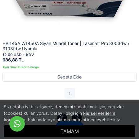
HP 145A W1450A Siyah Muadil Toner | LaserJet Pro 3003dw /
3103fdw Uyumlu
12,00 USD + KDV
686,88 TL
Sepete Ekle
1
Size daha iyi bir alışveriş deneyimi sunabilmek için, çerezler
(cookies) kullanıyoruz. Detaylı bilgi için
kişisel verilerin
korunması
hakkında aydınlatma metnini inceleyebilirsiniz.
İletişim
TAMAM
®
PlatinMarket
E-Ticaret Sistemi
İle Hazırlanmıştır.