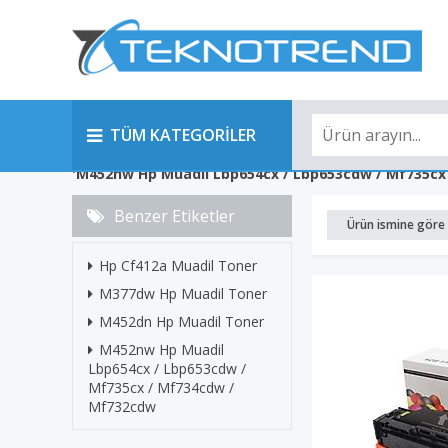
TÜM KATEGORİLER
'M452nw Hp Muadil Lbp654cx / Lbp653cdw / Mf735cx /
Benzer Etiketler
Ürün ismine göre 
Hp Cf412a Muadil Toner
M377dw Hp Muadil Toner
M452dn Hp Muadil Toner
M452nw Hp Muadil
Lbp654cx / Lbp653cdw /
Mf735cx / Mf734cdw /
Mf732cdw