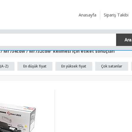
Anasayfa
Sipariş Takibi
 Mf734cdw / Mf732cdw' kelimesi için etiket sonuçları
(A-Z)
En düşük fiyat
En yüksek fiyat
Çok satanlar