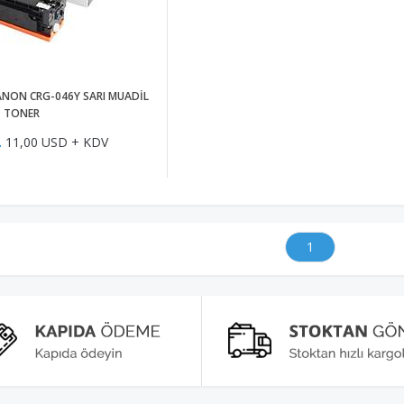
CANON CRG-046Y SARI MUADİL
TONER
L
11,00 USD + KDV
1