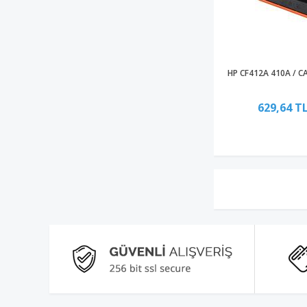
HP CF412A 410A / 
629,64 T