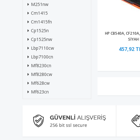
M251nw
Cm1415
Cm1415fn
Cp1525n
HP CB540A, CF210A
Cp1525nw
SİYAH
Lbp7110cw
457,92 T
Lbp7100cn
Mf8230cn
Mf8280cw
Mf628cw
Mf623cn