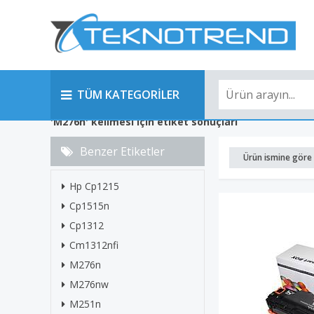
TÜM KATEGORİLER
'M276n' kelimesi için etiket sonuçları
Benzer Etiketler
Ürün ismine göre 
Hp Cp1215
Cp1515n
Cp1312
Cm1312nfi
M276n
M276nw
M251n