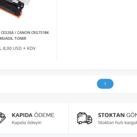
, CE320A / CANON CRG731BK
 MUADIL TONER
L
8,00 USD + KDV
1