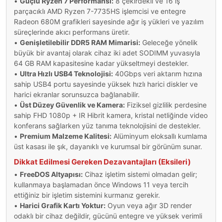
•
Güçlü Ryzen 7 Performansı:
8 çekirdekli ve 16 iş
parçacıklı AMD Ryzen 7-7735HS işlemcisi ve entegre
Radeon 680M grafikleri sayesinde ağır iş yükleri ve yazılım
süreçlerinde akıcı performans üretir.
•
Genişletilebilir DDR5 RAM Mimarisi:
Geleceğe yönelik
büyük bir avantaj olarak cihaz iki adet SODIMM yuvasıyla
64 GB RAM kapasitesine kadar yükseltmeyi destekler.
•
Ultra Hızlı USB4 Teknolojisi:
40Gbps veri aktarım hızına
sahip USB4 portu sayesinde yüksek hızlı harici diskler ve
harici ekranlar sorunsuzca bağlanabilir.
•
Üst Düzey Güvenlik ve Kamera:
Fiziksel gizlilik perdesine
sahip FHD 1080p + IR Hibrit kamera, kristal netliğinde video
konferans sağlarken yüz tanıma teknolojisini de destekler.
•
Premium Malzeme Kalitesi:
Alüminyum eloksallı kumlama
üst kasası ile şık, dayanıklı ve kurumsal bir görünüm sunar.
Dikkat Edilmesi Gereken Dezavantajları (Eksileri)
•
FreeDOS Altyapısı:
Cihaz işletim sistemi olmadan gelir;
kullanmaya başlamadan önce Windows 11 veya tercih
ettiğiniz bir işletim sistemini kurmanız gerekir.
•
Harici Grafik Kartı Yoktur:
Oyun veya ağır 3D render
odaklı bir cihaz değildir, gücünü entegre ve yüksek verimli