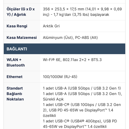
Ölçüler (G x D x
356 x 253,5 x 17,5 mm (14,01 x 9,98 x 0,69
Y) / Ağırlık
inç) - 1,7 kg'dan (3,75 lbs) başlayarak
Kasa Rengi
Arktik Gri
Kasa Malzemesi
Alüminyum (Üst), PC-ABS (Alt)
BAĞLANTI
WLAN +
Wi-Fi® 6E, 802.11ax 2x2 + BT5.3
Bluetooth
Ethernet
100/1000M (RJ-45)
Standart
1 adet USB-A (USB 5Gbps / USB 3.2 Gen 1)
Bağlantı
1 adet USB-A (USB 5Gbps / USB 3.2 Gen 1),
Noktaları
Sürekli Açık
1 adet USB-C® (USB 10Gbps / USB 3.2 Gen
2), USB PD 45-65W ve DisplayPort™ 1.4
özellikli
1 adet USB-C® (USB4® 40Gbps), USB PD
45-65W ve DisplayPort™ 1.4 özellikli