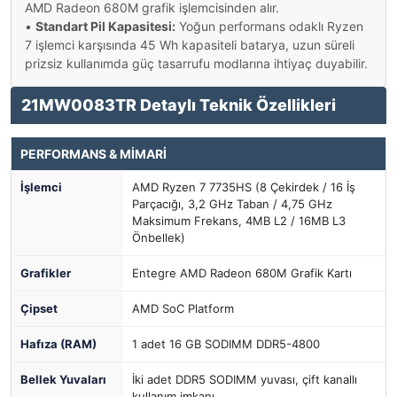
AMD Radeon 680M grafik işlemcisinden alır.
•
Standart Pil Kapasitesi:
Yoğun performans odaklı Ryzen
7 işlemci karşısında 45 Wh kapasiteli batarya, uzun süreli
prizsiz kullanımda güç tasarrufu modlarına ihtiyaç duyabilir.
21MW0083TR Detaylı Teknik Özellikleri
PERFORMANS & MİMARİ
İşlemci
AMD Ryzen 7 7735HS (8 Çekirdek / 16 İş
Parçacığı, 3,2 GHz Taban / 4,75 GHz
Maksimum Frekans, 4MB L2 / 16MB L3
Önbellek)
Grafikler
Entegre AMD Radeon 680M Grafik Kartı
Çipset
AMD SoC Platform
Hafıza (RAM)
1 adet 16 GB SODIMM DDR5-4800
Bellek Yuvaları
İki adet DDR5 SODIMM yuvası, çift kanallı
kullanım imkanı