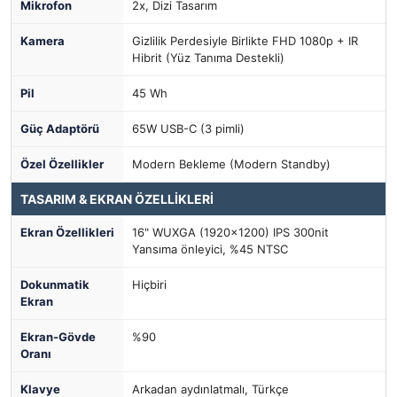
Mikrofon
2x, Dizi Tasarım
Kamera
Gizlilik Perdesiyle Birlikte FHD 1080p + IR
Hibrit (Yüz Tanıma Destekli)
Pil
45 Wh
Güç Adaptörü
65W USB-C (3 pimli)
Özel Özellikler
Modern Bekleme (Modern Standby)
TASARIM & EKRAN ÖZELLİKLERİ
Ekran Özellikleri
16" WUXGA (1920x1200) IPS 300nit
Yansıma önleyici, %45 NTSC
Dokunmatik
Hiçbiri
Ekran
Ekran-Gövde
%90
Oranı
Klavye
Arkadan aydınlatmalı, Türkçe