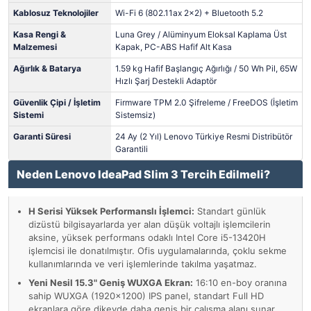
Kablosuz Teknolojiler
Wi-Fi 6 (802.11ax 2x2) + Bluetooth 5.2
Kasa Rengi &
Luna Grey / Alüminyum Eloksal Kaplama Üst
Malzemesi
Kapak, PC-ABS Hafif Alt Kasa
Ağırlık & Batarya
1.59 kg Hafif Başlangıç Ağırlığı / 50 Wh Pil, 65W
Hızlı Şarj Destekli Adaptör
Güvenlik Çipi / İşletim
Firmware TPM 2.0 Şifreleme / FreeDOS (İşletim
Sistemi
Sistemsiz)
Garanti Süresi
24 Ay (2 Yıl) Lenovo Türkiye Resmi Distribütör
Garantili
Neden Lenovo IdeaPad Slim 3 Tercih Edilmeli?
H Serisi Yüksek Performanslı İşlemci:
Standart günlük
dizüstü bilgisayarlarda yer alan düşük voltajlı işlemcilerin
aksine, yüksek performans odaklı Intel Core i5-13420H
işlemcisi ile donatılmıştır. Ofis uygulamalarında, çoklu sekme
kullanımlarında ve veri işlemlerinde takılma yaşatmaz.
Yeni Nesil 15.3" Geniş WUXGA Ekran:
16:10 en-boy oranına
sahip WUXGA (1920x1200) IPS panel, standart Full HD
ekranlara göre dikeyde daha geniş bir çalışma alanı sunar.