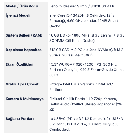
Model / Ürün Kodu
Lenovo IdeaPad Slim 3 / 83K1003MTR
İşlemci Modeli
Intel Core i5-13420H (8 Çekirdek, 12 İş
Parçacığı, 4.60 GHz'e kadar, 12MB Smart
Cache)
Sistem Belleği (RAM)
16 GB DDR5-4800 MHz (8 GB Lehimli + 8 GB
SODIMM Çift Kanal Desteği)
Depolama Kapasitesi
512 GB SSD M.2 PCIe 4.0x4 NVMe (Çift M.2
Sürücü Yuvası Mevcuttur)
Ekran Özellikleri
15.3" WUXGA (1920x1200) IPS, 300 Nit,
Parlama Önleyici, %90,7 Ekran-Gövde Oranı,
60Hz
Grafik Tipi / Çipset
Entegre Intel UHD Graphics / Intel SoC
Platform
Kamera & Multimedya
Fiziksel Gizlilik Perdeli HD 720p Kamera,
Dolby Audio Özellikli Stereo Hoparlörler (2W
x2)
Bağlantı Portları
1x USB-C (PD ve DP 1.2 Destekli), 2x USB-A
3.2 Gen 1, 1x HDMI 1.4, SD Kart Okuyucu,
Combo Jack