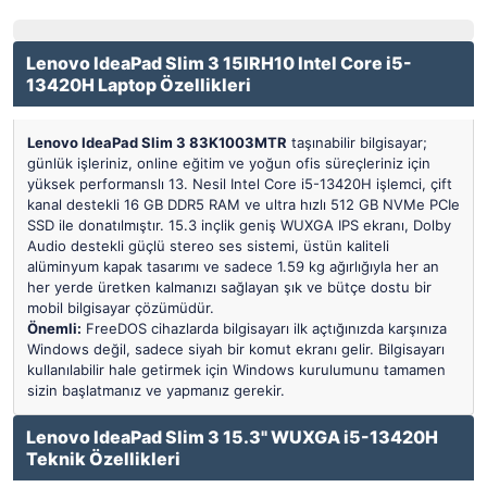
Lenovo IdeaPad Slim 3 15IRH10 Intel Core i5-
13420H Laptop Özellikleri
Lenovo IdeaPad Slim 3 83K1003MTR
taşınabilir bilgisayar;
günlük işleriniz, online eğitim ve yoğun ofis süreçleriniz için
yüksek performanslı 13. Nesil Intel Core i5-13420H işlemci, çift
kanal destekli 16 GB DDR5 RAM ve ultra hızlı 512 GB NVMe PCIe
SSD ile donatılmıştır. 15.3 inçlik geniş WUXGA IPS ekranı, Dolby
Audio destekli güçlü stereo ses sistemi, üstün kaliteli
alüminyum kapak tasarımı ve sadece 1.59 kg ağırlığıyla her an
her yerde üretken kalmanızı sağlayan şık ve bütçe dostu bir
mobil bilgisayar çözümüdür.
Önemli:
FreeDOS cihazlarda bilgisayarı ilk açtığınızda karşınıza
Windows değil, sadece siyah bir komut ekranı gelir. Bilgisayarı
kullanılabilir hale getirmek için Windows kurulumunu tamamen
sizin başlatmanız ve yapmanız gerekir.
Lenovo IdeaPad Slim 3 15.3" WUXGA i5-13420H
Teknik Özellikleri