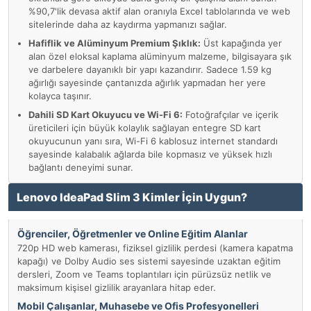
%90,7'lik devasa aktif alan oranıyla Excel tablolarında ve web
sitelerinde daha az kaydırma yapmanızı sağlar.
Hafiflik ve Alüminyum Premium Şıklık:
Üst kapağında yer
alan özel eloksal kaplama alüminyum malzeme, bilgisayara şık
ve darbelere dayanıklı bir yapı kazandırır. Sadece 1.59 kg
ağırlığı sayesinde çantanızda ağırlık yapmadan her yere
kolayca taşınır.
Dahili SD Kart Okuyucu ve Wi-Fi 6:
Fotoğrafçılar ve içerik
üreticileri için büyük kolaylık sağlayan entegre SD kart
okuyucunun yanı sıra, Wi-Fi 6 kablosuz internet standardı
sayesinde kalabalık ağlarda bile kopmasız ve yüksek hızlı
bağlantı deneyimi sunar.
Lenovo IdeaPad Slim 3 Kimler İçin Uygun?
Öğrenciler, Öğretmenler ve Online Eğitim Alanlar
720p HD web kamerası, fiziksel gizlilik perdesi (kamera kapatma
kapağı) ve Dolby Audio ses sistemi sayesinde uzaktan eğitim
dersleri, Zoom ve Teams toplantıları için pürüzsüz netlik ve
maksimum kişisel gizlilik arayanlara hitap eder.
Mobil Çalışanlar, Muhasebe ve Ofis Profesyonelleri