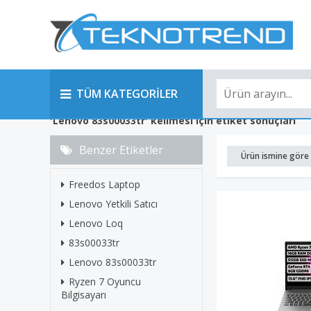
TÜM KATEGORİLER
'Lenovo 83s00033tr' kelimesi için etiket sonuçları
Benzer Etiketler
Ürün ismine göre 
Freedos Laptop
Lenovo Yetkili Satıcı
Lenovo Loq
83s00033tr
Lenovo 83s00033tr
Ryzen 7 Oyuncu
Bilgisayarı