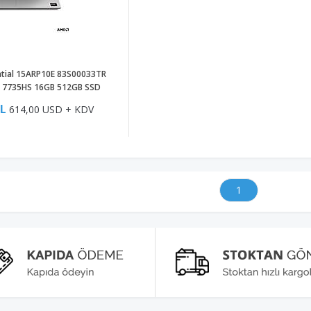
tial 15ARP10E 83S00033TR
7 7735HS 16GB 512GB SSD
0 15.6 Freedos
TL
614,00 USD + KDV
1