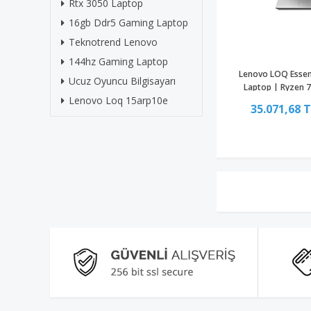
Rtx 3050 Laptop
16gb Ddr5 Gaming Laptop
Teknotrend Lenovo
144hz Gaming Laptop
Lenovo LOQ Essen
Ucuz Oyuncu Bilgisayarı
Laptop | Ryzen 
Lenovo Loq 15arp10e
RTX305
35.071,68 