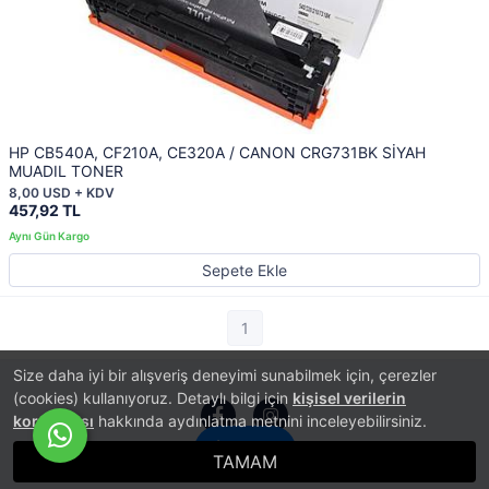
HP CB540A, CF210A, CE320A / CANON CRG731BK SİYAH
MUADIL TONER
8,00 USD + KDV
457,92 TL
Sepete Ekle
1
Size daha iyi bir alışveriş deneyimi sunabilmek için, çerezler
(cookies) kullanıyoruz. Detaylı bilgi için
kişisel verilerin
korunması
hakkında aydınlatma metnini inceleyebilirsiniz.
İletişim
TAMAM
®
PlatinMarket
E-Ticaret Sistemi
İle Hazırlanmıştır.