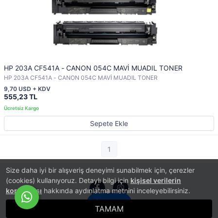
HP 203A CF541A - CANON 054C MAVİ MUADIL TONER
HP 203A CF541A - CANON 054C MAVİ MUADIL TONER
9,70 USD + KDV
555,23 TL
Sepete Ekle
1
Size daha iyi bir alışveriş deneyimi sunabilmek için, çerezler
(cookies) kullanıyoruz. Detaylı bilgi için
kişisel verilerin
korunması
hakkında aydınlatma metnini inceleyebilirsiniz.
İletişim
TAMAM
®
PlatinMarket
E-Ticaret Sistemi
İle Hazırlanmıştır.