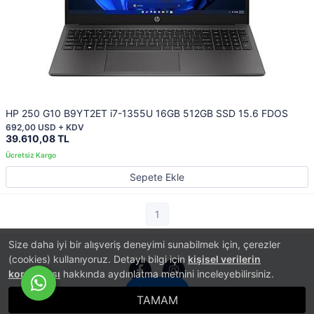
HP 250 G10 B9YT2ET i7-1355U 16GB 512GB SSD 15.6 FDOS
692,00 USD + KDV
39.610,08 TL
Sepete Ekle
1
Size daha iyi bir alışveriş deneyimi sunabilmek için, çerezler
(cookies) kullanıyoruz. Detaylı bilgi için
kişisel verilerin
korunması
hakkında aydınlatma metnini inceleyebilirsiniz.
İletişim
TAMAM
®
PlatinMarket
E-Ticaret Sistemi
İle Hazırlanmıştır.