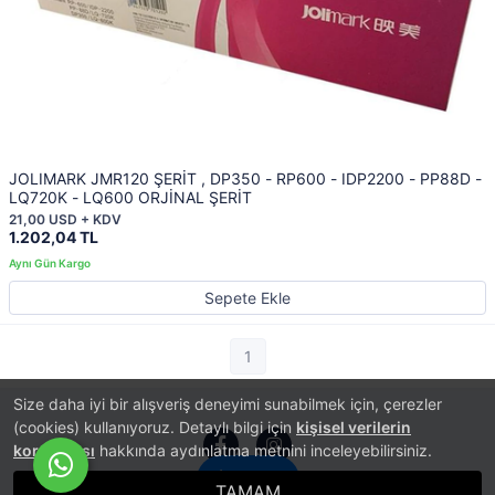
JOLIMARK JMR120 ŞERİT , DP350 - RP600 - IDP2200 - PP88D -
LQ720K - LQ600 ORJİNAL ŞERİT
21,00 USD + KDV
1.202,04 TL
Sepete Ekle
1
Size daha iyi bir alışveriş deneyimi sunabilmek için, çerezler
(cookies) kullanıyoruz. Detaylı bilgi için
kişisel verilerin
korunması
hakkında aydınlatma metnini inceleyebilirsiniz.
İletişim
TAMAM