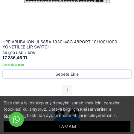
HPE ARUBA ION JL685A 1930-48G 48PORT 10/100/1000
YÖNETİLEBİLİR SWITCH
301,00 USD + KDV
17.236,46 TL
Sepete Ekle
1
Size daha iyi bir alışveriş deneyimi sunabilmek için, çerezler
(cookies) kullanıyoruz. Detaylı bilgi için
kişisel verilerin
korunması
hakkında aydınlatma metnini inceleyebilirsiniz.
İletişim
TAMAM
®
PlatinMarket
E-Ticaret Sistemi
İle Hazırlanmıştır.