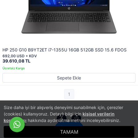
HP 250 G10 B9YT2ET i7-1355U 16GB 512GB SSD 15.6 FDOS
692,00 USD + KDV
39.610,08 TL
Sepete Ekle
1
Size daha iyi bir alışveriş deneyimi sunabilmek için, çerezler
(cookies) kullanıyoruz. Detaylı bilgi için
kişisel verilerin
korunması
hakkında aydınlatma metnini inceleyebilirsiniz.
İletişim
TAMAM
®
PlatinMarket
E-Ticaret Sistemi
İle Hazırlanmıştır.