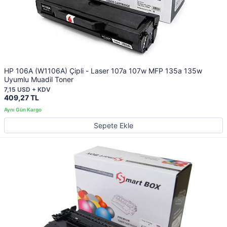
HP 106A (W1106A) Çipli - Laser 107a 107w MFP 135a 135w
Uyumlu Muadil Toner
7,15 USD + KDV
409,27 TL
Sepete Ekle