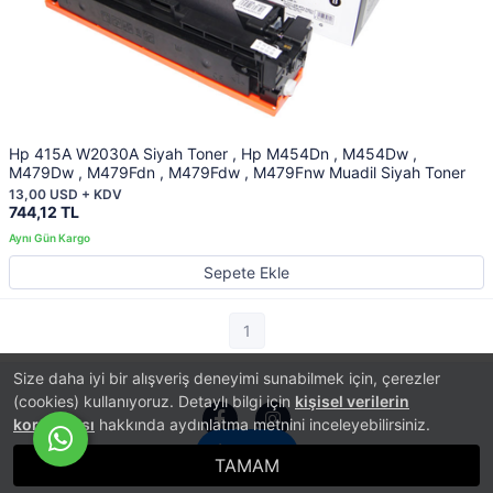
Hp 415A W2030A Siyah Toner , Hp M454Dn , M454Dw ,
M479Dw , M479Fdn , M479Fdw , M479Fnw Muadil Siyah Toner
13,00 USD + KDV
744,12 TL
Sepete Ekle
1
Size daha iyi bir alışveriş deneyimi sunabilmek için, çerezler
(cookies) kullanıyoruz. Detaylı bilgi için
kişisel verilerin
korunması
hakkında aydınlatma metnini inceleyebilirsiniz.
İletişim
TAMAM
®
PlatinMarket
E-Ticaret Sistemi
İle Hazırlanmıştır.