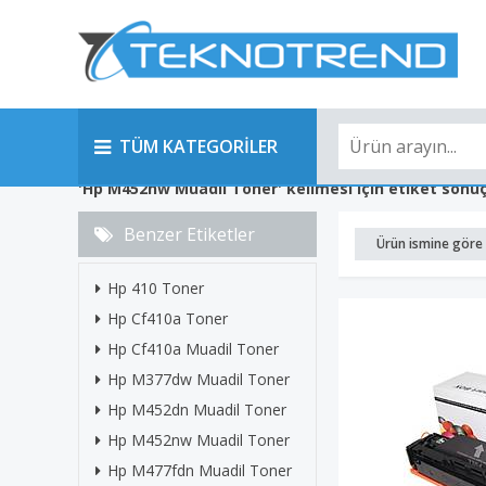
TÜM KATEGORİLER
'Hp M452nw Muadil Toner' kelimesi için etiket sonuç
Benzer Etiketler
Ürün ismine göre 
Hp 410 Toner
Hp Cf410a Toner
Hp Cf410a Muadil Toner
Hp M377dw Muadil Toner
Hp M452dn Muadil Toner
Hp M452nw Muadil Toner
Hp M477fdn Muadil Toner