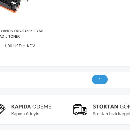
/ CANON CRG-046BK SİYAH
ADİL TONER
L
11,00 USD + KDV
1