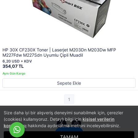
HP 30X CF230X Toner | Laserjet M203Dn M203Dw MFP
M227Fdw M227Sdn Uyumlu Çipli Muadil
6,20 USD + KDV
354,07 TL
Sepete Ekle
1
Size daha iyi bir alışveriş deneyimi sunabilmek için, çerezler
(cookies) kullanıyoruz. Detaylı bilgi için
kişisel verilerin
korunması
hakkında aydınlatma metnini inceleyebilirsiniz.
İletişim
TAMAM