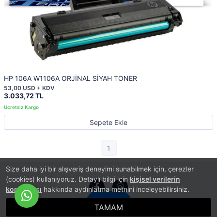
HP 106A W1106A ORJİNAL SİYAH TONER
53,00 USD + KDV
3.033,72 TL
Sepete Ekle
1
Size daha iyi bir alışveriş deneyimi sunabilmek için, çerezler
(cookies) kullanıyoruz. Detaylı bilgi için
kişisel verilerin
korunması
hakkında aydınlatma metnini inceleyebilirsiniz.
İletişim
TAMAM
®
PlatinMarket
E-Ticaret Sistemi
İle Hazırlanmıştır.