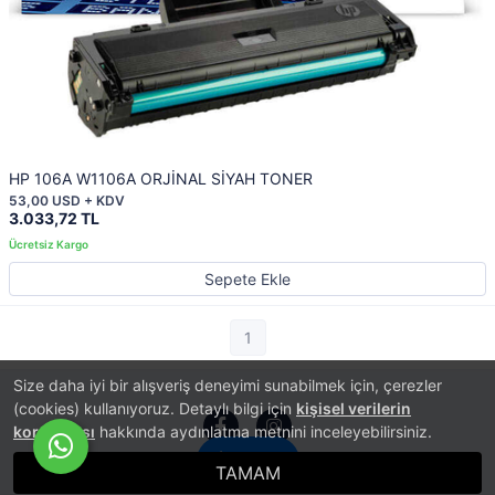
HP 106A W1106A ORJİNAL SİYAH TONER
53,00 USD + KDV
3.033,72 TL
Sepete Ekle
1
Size daha iyi bir alışveriş deneyimi sunabilmek için, çerezler
(cookies) kullanıyoruz. Detaylı bilgi için
kişisel verilerin
korunması
hakkında aydınlatma metnini inceleyebilirsiniz.
İletişim
TAMAM
®
PlatinMarket
E-Ticaret Sistemi
İle Hazırlanmıştır.