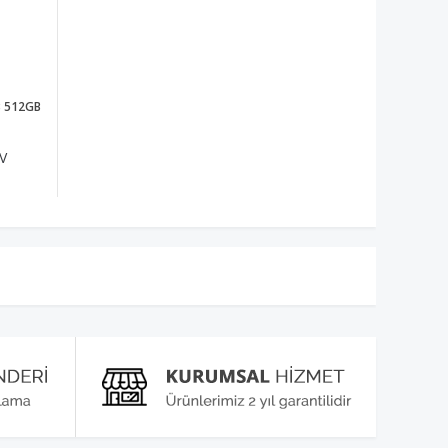
B 512GB
V