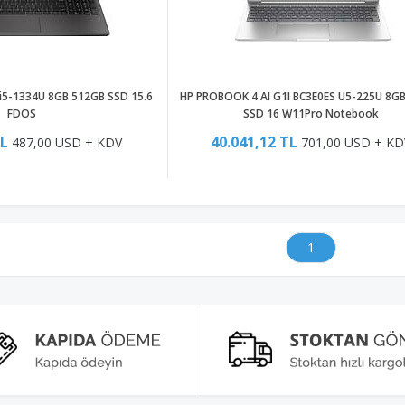
i5-1334U 8GB 512GB SSD 15.6
HP PROBOOK 4 AI G1I BC3E0ES U5-225U 8G
FDOS
SSD 16 W11Pro Notebook
TL
40.041,12 TL
487,00 USD + KDV
701,00 USD + KD
1