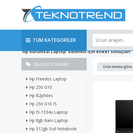
TÜM KATEGORİLER
'Hp Kurumsal Laptop' kelimesi için etiket sonuçları
Benzer Etiketler
Ürün ismine göre 
Hp Freedos Laptop
Hp 250 G10
Hp B2ph6es
Hp 250 G10 İ5
Hp İ5-1334u Laptop
Hp 8gb Ram Laptop
Hp 512gb Ssd Notebook