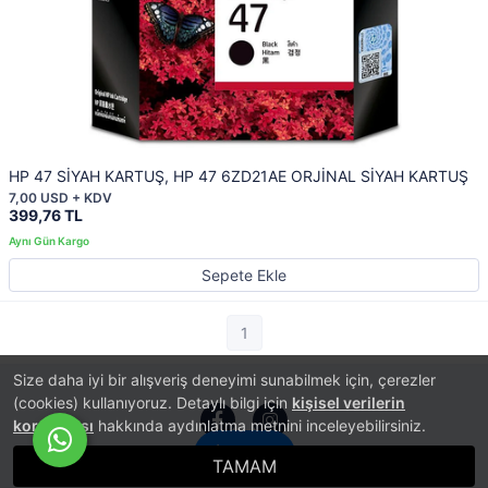
HP 47 SİYAH KARTUŞ, HP 47 6ZD21AE ORJİNAL SİYAH KARTUŞ
7,00 USD + KDV
399,76 TL
Sepete Ekle
1
Size daha iyi bir alışveriş deneyimi sunabilmek için, çerezler
(cookies) kullanıyoruz. Detaylı bilgi için
kişisel verilerin
korunması
hakkında aydınlatma metnini inceleyebilirsiniz.
İletişim
TAMAM
®
PlatinMarket
E-Ticaret Sistemi
İle Hazırlanmıştır.