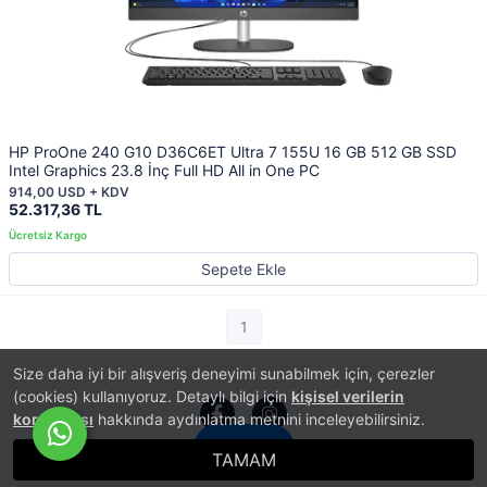
HP ProOne 240 G10 D36C6ET Ultra 7 155U 16 GB 512 GB SSD
Intel Graphics 23.8 İnç Full HD All in One PC
914,00 USD + KDV
52.317,36 TL
Sepete Ekle
1
Size daha iyi bir alışveriş deneyimi sunabilmek için, çerezler
(cookies) kullanıyoruz. Detaylı bilgi için
kişisel verilerin
korunması
hakkında aydınlatma metnini inceleyebilirsiniz.
İletişim
TAMAM
®
PlatinMarket
E-Ticaret Sistemi
İle Hazırlanmıştır.