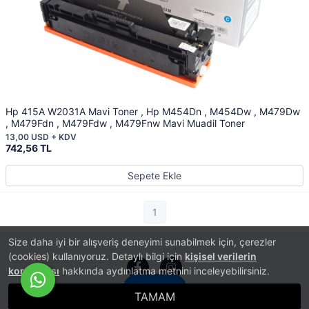
Hp 415A W2031A Mavi Toner , Hp M454Dn , M454Dw , M479Dw
, M479Fdn , M479Fdw , M479Fnw Mavi Muadil Toner
13,00 USD + KDV
742,56 TL
Sepete Ekle
1
Size daha iyi bir alışveriş deneyimi sunabilmek için, çerezler
(cookies) kullanıyoruz. Detaylı bilgi için
kişisel verilerin
korunması
hakkında aydınlatma metnini inceleyebilirsiniz.
İletişim
TAMAM
®
PlatinMarket
E-Ticaret Sistemi
İle Hazırlanmıştır.