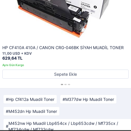
HP CF410A 410A / CANON CRG-046BK SİYAH MUADİL TONER
11,00 USD + KDV
629,64 TL
Sepete Ekle
Hp Cf412a Muadil Toner
M377dw Hp Muadil Toner
M452dn Hp Muadil Toner
M452nw Hp Muadil Lbp654cx / Lbp653cdw / Mf735cx /
Mf734cdw / Mf732cdw