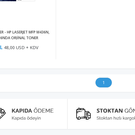
R - HP LASERJET MFP M436N,
6NDA ORJİNAL TONER
TL
48,00 USD + KDV
1