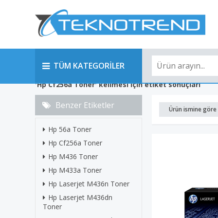
TÜM KATEGORİLER
'Hp Cf256a Toner' kelimesi için etiket sonuçları
Benzer Etiketler
Ürün ismine göre 
Hp 56a Toner
Hp Cf256a Toner
Hp M436 Toner
Hp M433a Toner
Hp Laserjet M436n Toner
Hp Laserjet M436dn
Toner