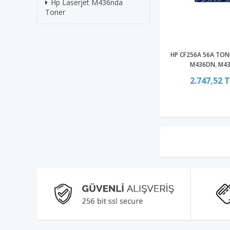
Hp Laserjet M436nda
Toner
HP CF256A 56A TONE
M436DN, M43
2.747,52 