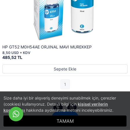
HP GT52 M0H54AE ORJINAL MAVI MUREKKEP
8,50 USD + KDV
485,52 TL
Sepete Ekle
1
Size daha iyi bir alışveriş deneyimi sunabilmek için, çerezler
(cookies) kullanıyoruz. Detaylı bilgi için
kişisel verilerin
korunması
hakkında aydınlatma metnini inceleyebilirsiniz.
İletişim
TAMAM
®
PlatinMarket
E-Ticaret Sistemi
İle Hazırlanmıştır.