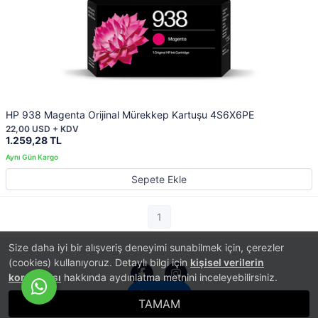
HP 938 Magenta Orijinal Mürekkep Kartuşu 4S6X6PE
22,00 USD + KDV
1.259,28 TL
Sepete Ekle
1
Size daha iyi bir alışveriş deneyimi sunabilmek için, çerezler
(cookies) kullanıyoruz. Detaylı bilgi için
kişisel verilerin
korunması
hakkında aydınlatma metnini inceleyebilirsiniz.
İletişim
TAMAM
®
PlatinMarket
E-Ticaret Sistemi
İle Hazırlanmıştır.