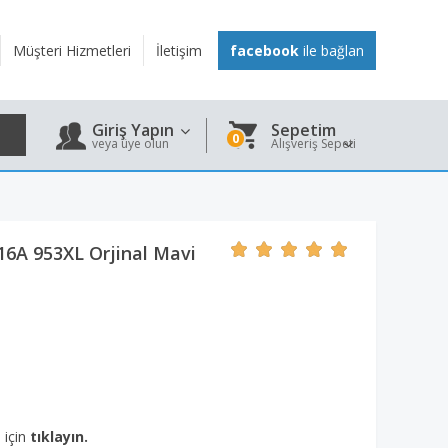
Müşteri Hizmetleri
İletişim
facebook
ile bağlan
Giriş Yapın
Sepetim
0
veya üye olun
Alışveriş Sepeti
6A 953XL Orjinal Mavi
 için
tıklayın.