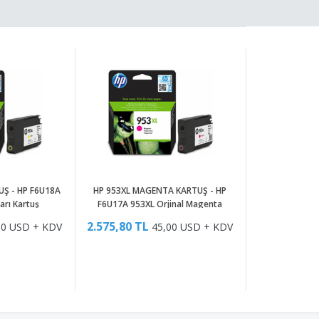
UŞ - HP F6U18A
HP 953XL MAGENTA KARTUŞ - HP
arı Kartuş
F6U17A 953XL Orjinal Magenta
Kartuş
2.575,80 TL
00 USD + KDV
45,00 USD + KDV