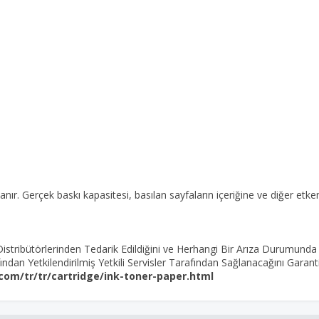
r. Gerçek baskı kapasitesi, basılan sayfaların içeriğine ve diğer etkenl
 Distribütörlerinden Tedarik Edildiğini ve Herhangi Bir Arıza Durumund
ndan Yetkilendirilmiş Yetkili Servisler Tarafından Sağlanacağını Garanti
com/tr/tr/cartridge/ink-toner-paper.html