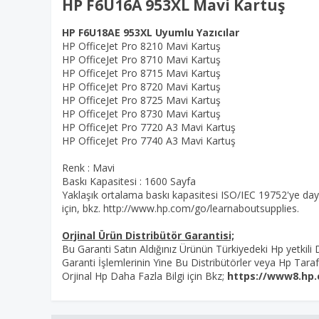
HP F6U16A 953XL Mavi Kartuş
HP F6U18AE 953XL Uyumlu Yazıcılar
HP OfficeJet Pro 8210 Mavi Kartuş
HP OfficeJet Pro 8710 Mavi Kartuş
HP OfficeJet Pro 8715 Mavi Kartuş
HP OfficeJet Pro 8720 Mavi Kartuş
HP OfficeJet Pro 8725 Mavi Kartuş
HP OfficeJet Pro 8730 Mavi Kartuş
HP OfficeJet Pro 7720 A3 Mavi Kartuş
HP OfficeJet Pro 7740 A3 Mavi Kartuş
Renk : Mavi
Baskı Kapasitesi : 1600 Sayfa
Yaklaşık ortalama baskı kapasitesi ISO/IEC 19752'ye dayanı
için, bkz. http://www.hp.com/go/learnaboutsupplies.
Orjinal Ürün Distribütör Garantisi;
Bu Garanti Satın Aldığınız Ürünün Türkiyedeki Hp yetkili
Garanti İşlemlerinin Yine Bu Distribütörler veya Hp Tarafı
Orjinal Hp Daha Fazla Bilgi için Bkz;
https://www8.hp.