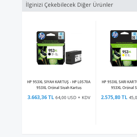
İlginizi Çekebilecek Diğer Ürünler
HP 953XL SIYAH KARTUŞ - HP L0S70A
HP 953XL SARI KART
953XL Orjinal Siyah Kartuş
953XL Orjinal S
3.663,36 TL
2.575,80 TL
64,00 USD + KDV
45,