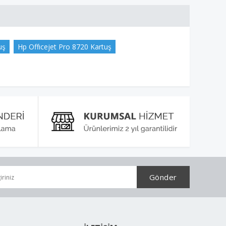
uş
Hp Offıcejet Pro 8720 Kartuş