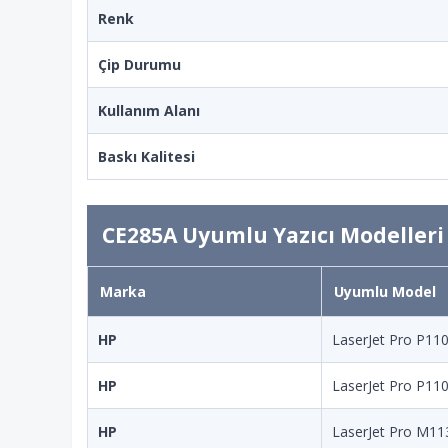
Renk
Çip Durumu
Kullanım Alanı
Baskı Kalitesi
CE285A Uyumlu Yazıcı Modelleri
Marka
Uyumlu Model
HP
LaserJet Pro P11
HP
LaserJet Pro P11
HP
LaserJet Pro M1