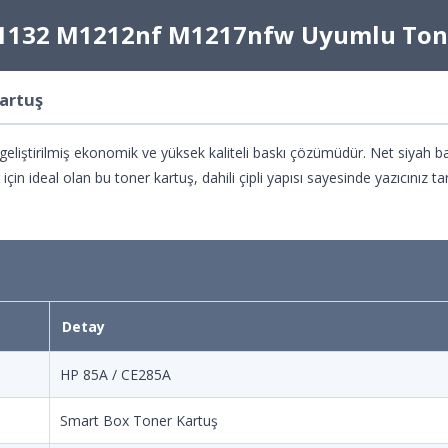
M1132 M1212nf M1217nfw Uyumlu Ton
artuş
eliştirilmiş ekonomik ve yüksek kaliteli baskı çözümüdür. Net siyah ba
r için ideal olan bu toner kartuş, dahili çipli yapısı sayesinde yazıcınız
Detay
HP 85A / CE285A
Smart Box Toner Kartuş