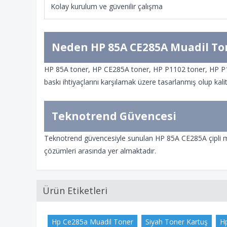
Kolay kurulum ve güvenilir çalışma
Neden HP 85A CE285A Muadil To
HP 85A toner, HP CE285A toner, HP P1102 toner, HP P110
baskı ihtiyaçlarını karşılamak üzere tasarlanmış olup kalit
Teknotrend Güvencesi
Teknotrend güvencesiyle sunulan HP 85A CE285A çipli muad
çözümleri arasında yer almaktadır.
Ürün Etiketleri
Hp Ce285a Muadil Toner
Siyah Toner Kartuş
H