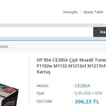
Anasayfa
Sipariş Takibi
UADIL
HP 85A CE285A Çipli Muadil Toner
P1102w M1132 M1212nf M1217nf
Kartuş
CE285A
MODEL
:
5,35 USD + KDV
Fiyat
:
306,23 TL
KDV Dahil
: