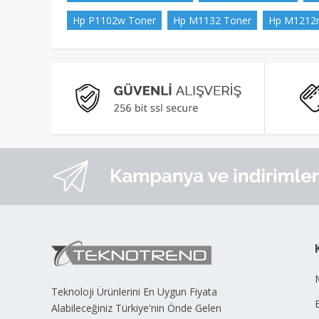
Hp P1102w Toner
Hp M1132 Toner
Hp M1212n
Teknoloji Ürünlerini En Uygun Fiyata
B
Alabileceğiniz Türkiye'nin Önde Gelen