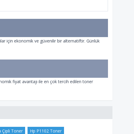
çin ekonomik ve güvenilir bir alternatiftir. Günlük
mik fiyat avantajı ile en çok tercih edilen toner
 Çipli Toner
Hp P1102 Toner