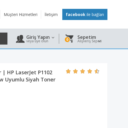
Müşteri Hizmetleri
İletişim
facebook
ile bağlan
Giriş Yapın
Sepetim
0
veya üye olun
Alışveriş Sepeti
 | HP LaserJet P1102
w Uyumlu Siyah Toner