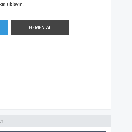
için
tıklayın.
ri