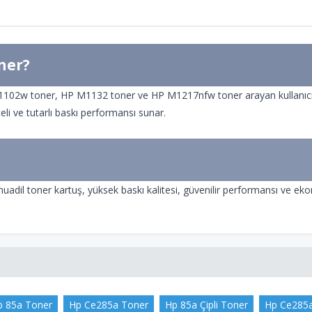
ner?
2w toner, HP M1132 toner ve HP M1217nfw toner arayan kullanıcılar i
eli ve tutarlı baskı performansı sunar.
il toner kartuş, yüksek baskı kalitesi, güvenilir performansı ve ekono
p 85a Toner
Hp Ce285a Toner
Hp 85a Çipli Toner
Hp Ce285a