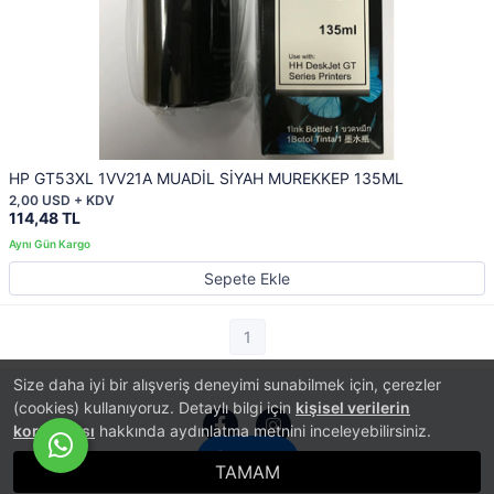
HP GT53XL 1VV21A MUADİL SİYAH MUREKKEP 135ML
2,00 USD + KDV
114,48 TL
Sepete Ekle
1
Size daha iyi bir alışveriş deneyimi sunabilmek için, çerezler
(cookies) kullanıyoruz. Detaylı bilgi için
kişisel verilerin
korunması
hakkında aydınlatma metnini inceleyebilirsiniz.
İletişim
TAMAM
®
PlatinMarket
E-Ticaret Sistemi
İle Hazırlanmıştır.