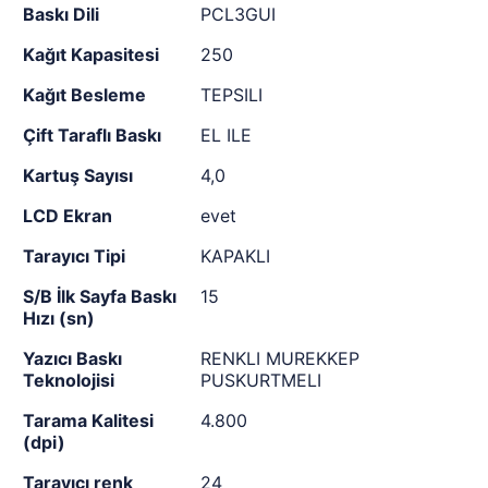
Baskı Dili
PCL3GUI
Kağıt Kapasitesi
250
Kağıt Besleme
TEPSILI
Çift Taraflı Baskı
EL ILE
Kartuş Sayısı
4,0
LCD Ekran
evet
Tarayıcı Tipi
KAPAKLI
S/B İlk Sayfa Baskı
15
Hızı (sn)
Yazıcı Baskı
RENKLI MUREKKEP
Teknolojisi
PUSKURTMELI
Tarama Kalitesi
4.800
(dpi)
Tarayıcı renk
24