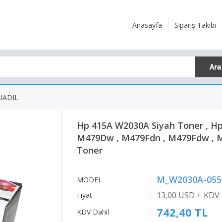
Anasayfa
Sipariş Takibi
UADIL
Hp 415A W2030A Siyah Toner , H
M479Dw , M479Fdn , M479Fdw , 
Toner
M_W2030A-055
MODEL
:
13,00 USD + KDV
Fiyat
:
742,40 TL
KDV Dahil
: