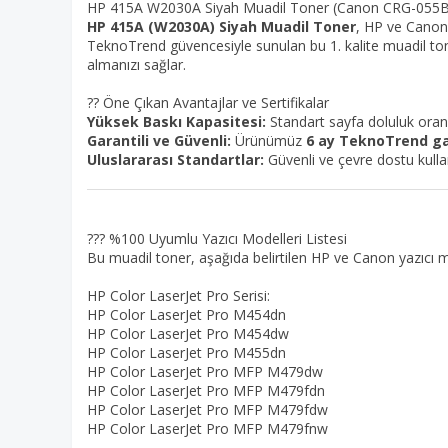
HP 415A W2030A Siyah Muadil Toner (Canon CRG-055
HP 415A (W2030A) Siyah Muadil Toner
, HP ve Canon 
TeknoTrend güvencesiyle sunulan bu 1. kalite muadil toner,
almanızı sağlar.
?? Öne Çıkan Avantajlar ve Sertifikalar
Yüksek Baskı Kapasitesi:
Standart sayfa doluluk ora
Garantili ve Güvenli:
Ürünümüz
6 ay TeknoTrend ga
Uluslararası Standartlar:
Güvenli ve çevre dostu kulla
??? %100 Uyumlu Yazıcı Modelleri Listesi
Bu muadil toner, aşağıda belirtilen HP ve Canon yazıcı 
HP Color LaserJet Pro Serisi:
HP Color LaserJet Pro M454dn
HP Color LaserJet Pro M454dw
HP Color LaserJet Pro M455dn
HP Color LaserJet Pro MFP M479dw
HP Color LaserJet Pro MFP M479fdn
HP Color LaserJet Pro MFP M479fdw
HP Color LaserJet Pro MFP M479fnw