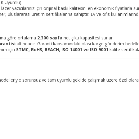
BK Uyumlu)
lazer yazıcılarınız için orijinal baskı kalitesini en ekonomik fiyatlarla
 uluslararası üretim sertifikalarına sahiptir. Ev ve ofis kullanımlarında
nına göre ortalama
2.300 sayfa
net çıktı kapasitesi sunar.
rantisi
altındadır. Garanti kapsamındaki olası kargo gönderim bedeller
nım için
STMC, RoHS, REACH, ISO 14001 ve ISO 9001
kalite sertifikal
modelleriyle sorunsuz ve tam uyumlu şekilde çalışmak üzere özel olarak