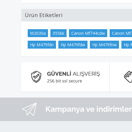
Ürün Etiketleri
W2030a
055bk
Canon Mf744cdw
Canon Mf
Hp M479fdn
Hp M479fdw
Hp M479fnw
Hp 