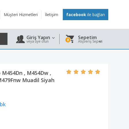
Müşteri Hizmetleri
İletişim
facebook
ile bağlan
Giriş Yapın
Sepetim
0
veya üye olun
Alışveriş Sepeti
p M454Dn , M454Dw ,
M479Fnw Muadil Siyah
bk