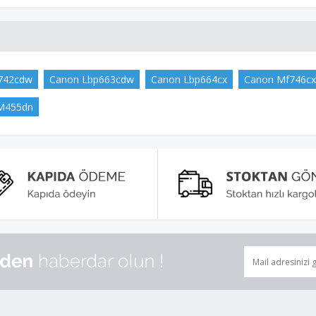
742cdw
Canon Lbp663cdw
Canon Lbp664cx
Canon Mf746cx
M455dn