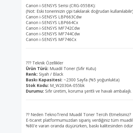
Canon i-SENSYS Serisi (CRG-055BK):
(Not: Eski tonerinizin çipi takılarak doğrudan kullanılabilir
Canon i-SENSYS LBP663Cdw
Canon i-SENSYS LBP664Cx
Canon i-SENSYS MF742Cdw
Canon i-SENSYS MF744Cdw
Canon i-SENSYS MF746Cx
??? Teknik Özellikler
Ürün Türü:
Muadil Toner (Sıfır Kutu)
Renk:
Siyah / Black
Baskı Kapasitesi:
~2300 Sayfa (%5 yoğunlukta)
Stok Kodu:
M_W2030A-055bk
Durumu:
Sıfır üretim, koruma şeritli ve havalı ambalajlı.
?? Neden TeknoTrend Muadil Toner Tercih Etmelisiniz?
E-ticaret platformumuzdan sipariş verdiğiniz tüm muadil 
%80'e varan oranda düşürürken, baskı kalitesinden ödün 