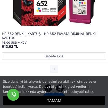
HP 652 RENKLI KARTUŞ - HP 652 F6V24A ORJINAL RENKLI
KARTUS
16,00 USD + KDV
913,92 TL
Sepete Ekle
1
Size daha iyi bir alışveriş deneyimi sunabilmek için, çerezler
(cookies) kullanıyoruz. Detaylı bilgi için
kişisel verilerin
korunması
hakkında aydınlatma metnini inceleyebilirsiniz.
İletişim
®
TAMAM
PlatinMarket
E-Ticaret Sistemi
İle Hazırlanmıştır.