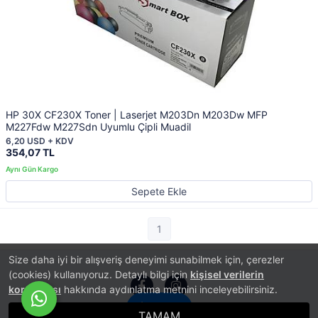
HP 30X CF230X Toner | Laserjet M203Dn M203Dw MFP
M227Fdw M227Sdn Uyumlu Çipli Muadil
6,20 USD + KDV
354,07 TL
Sepete Ekle
1
Size daha iyi bir alışveriş deneyimi sunabilmek için, çerezler
(cookies) kullanıyoruz. Detaylı bilgi için
kişisel verilerin
korunması
hakkında aydınlatma metnini inceleyebilirsiniz.
İletişim
TAMAM