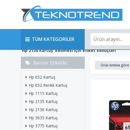
TÜM KATEGORİLER
'Hp 2136 Kartuş' kelimesi için etiket sonuçları
Benzer Etiketler
Ürün ismine göre 
Hp 652 Kartuş
Hp 652 Renkli Kartuş
Hp 1115 Kartuş
Hp 2135 Kartuş
Hp 2136 Kartuş
Hp 3635 Kartuş
Hp 3775 Kartuş