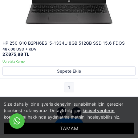
HP 250 G10 B2PH6ES i5-1334U 8GB 512GB SSD 15.6 FDOS
487,00 USD + KDV
27.875,88 TL
Sepete Ekle
1
Size daha iyi bir alışveriş deneyimi sunabilmek için, çerezler
(cookies) kullanıyoruz. Detaylı bilgi için
kişisel verilerin
korunması
hakkında aydınlatma metnini inceleyebilirsiniz.
İletişim
®
PlatinMarket
E-Ticaret Sistemi
İle Hazırlanmıştır.
TAMAM