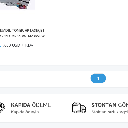
UADİL TONER, HP LASERJET
M236D, M236DW, M236SDW
İPLİ TONER
L
7,00 USD + KDV
1