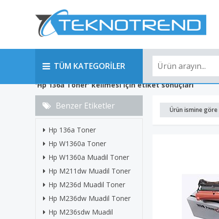
TÜM KATEGORİLER
'Hp 136a Toner' kelimesi için etiket sonuçları
Benzer Etiketler
Ürün ismine göre 
Hp 136a Toner
Hp W1360a Toner
Hp W1360a Muadil Toner
Hp M211dw Muadil Toner
Hp M236d Muadil Toner
Hp M236dw Muadil Toner
Hp M236sdw Muadil