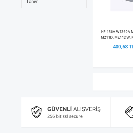
Toner
HP 136A W1360A M
M211D, M211DW, 
Ç
400,68 T