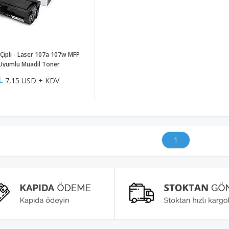
Çipli - Laser 107a 107w MFP
Uyumlu Muadil Toner
L
7,15 USD + KDV
1