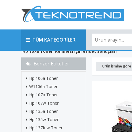
TÜM KATEGORİLER
'Hp 107a Toner' kelimesi için etiket sonuçları
Benzer Etiketler
Ürün ismine göre 
Hp 106a Toner
W1106a Toner
Hp 107a Toner
Hp 107w Toner
Hp 135a Toner
Hp 135w Toner
Hp 137fnw Toner