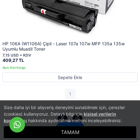
HP 106A (W1106A) Çipli - Laser 107a 107w MFP 135a 135w
Uyumlu Muadil Toner
7,15 USD + KDV
409,27 TL
Sepete Ekle
1
Size daha iyi bir alışveriş deneyimi sunabilmek için, çerezler
(cookies) kullanıyoruz. Detaylı bilgi için
kişisel verilerin
korunması
hakkında aydınlatma metnini inceleyebilirsiniz.
İletişim
TAMAM
®
PlatinMarket
E-Ticaret Sistemi
İle Hazırlanmıştır.