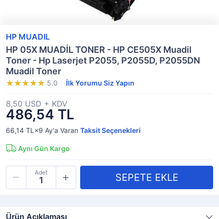
HP MUADIL
HP 05X MUADİL TONER - HP CE505X Muadil
Toner - Hp Laserjet P2055, P2055D, P2055DN
Muadil Toner
5.0
İlk Yorumu Siz Yapın
8,50 USD + KDV
486,54 TL
66,14 TL×9
Ay'a Varan
Taksit Seçenekleri
Aynı Gün Kargo
Adet
Ürün Açıklaması