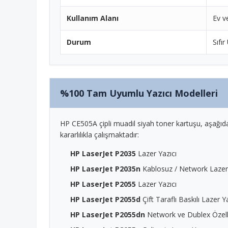
Kullanım Alanı
Ev v
Durum
Sıfır
%100 Tam Uyumlu Yazıcı Modelleri
HP CE505A çipli muadil siyah toner kartuşu, aşağıd
kararlılıkla çalışmaktadır:
HP LaserJet P2035
Lazer Yazıcı
HP LaserJet P2035n
Kablosuz / Network Lazer 
HP LaserJet P2055
Lazer Yazıcı
HP LaserJet P2055d
Çift Taraflı Baskılı Lazer Y
HP LaserJet P2055dn
Network ve Dublex Özellik