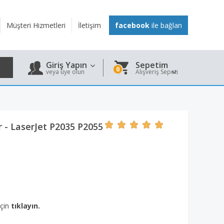
Müşteri Hizmetleri
İletişim
facebook
ile bağlan
Giriş Yapın
Sepetim
0
veya üye olun
Alışveriş Sepeti
 - LaserJet P2035 P2055
için
tıklayın.