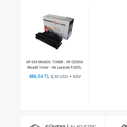
HP 05X MUADİL TONER - HP CE505X
Muadil Toner - Hp Laserjet P2055,
P2055D, P2055DN Muadil Toner
486,54 TL
8,50 USD + KDV