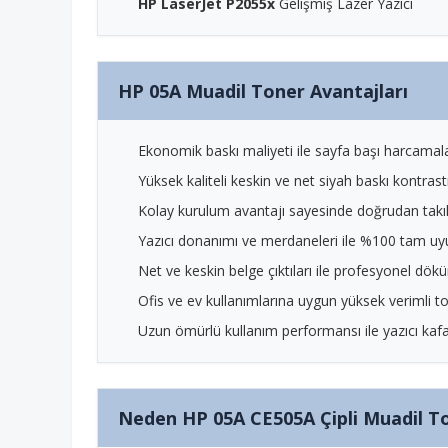
HP LaserJet P2055x
Gelişmiş Lazer Yazıcı
HP 05A Muadil Toner Avantajları
Ekonomik baskı maliyeti ile sayfa başı harcamala
Yüksek kaliteli keskin ve net siyah baskı kontrastı
Kolay kurulum avantajı sayesinde doğrudan takılı
Yazıcı donanımı ve merdaneleri ile %100 tam uyu
Net ve keskin belge çıktıları ile profesyonel dökü
Ofis ve ev kullanımlarına uygun yüksek verimli to
Uzun ömürlü kullanım performansı ile yazıcı kafa 
Neden HP 05A CE505A Çipli Muadil To