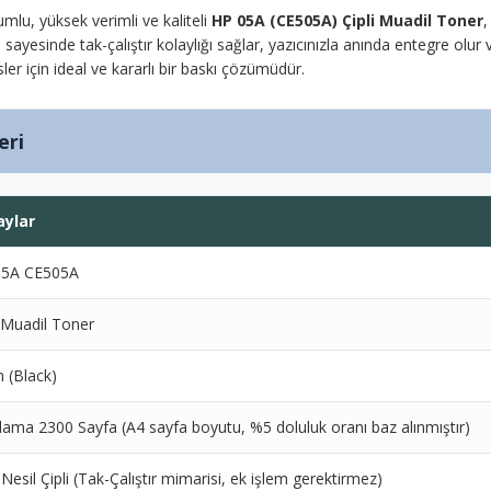
mlu, yüksek verimli ve kaliteli
HP 05A (CE505A) Çipli Muadil Toner
,
ayesinde tak-çalıştır kolaylığı sağlar, yazıcınızla anında entegre olur ve
ler için ideal ve kararlı bir baskı çözümüdür.
eri
aylar
05A CE505A
i Muadil Toner
h (Black)
lama 2300 Sayfa (A4 sayfa boyutu, %5 doluluk oranı baz alınmıştır)
 Nesil Çipli (Tak-Çalıştır mimarisi, ek işlem gerektirmez)