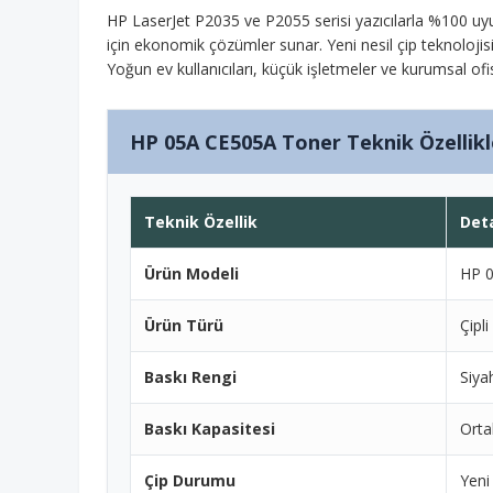
HP LaserJet P2035 ve P2055 serisi yazıcılarla %100 uyu
için ekonomik çözümler sunar. Yeni nesil çip teknolojisi s
Yoğun ev kullanıcıları, küçük işletmeler ve kurumsal ofis
HP 05A CE505A Toner Teknik Özellikl
Teknik Özellik
Det
Ürün Modeli
HP 
Ürün Türü
Çipl
Baskı Rengi
Siya
Baskı Kapasitesi
Orta
Çip Durumu
Yeni