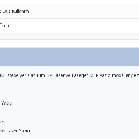
e Ofis Kullanımı
 Ürün
aki listede yer alan tüm HP Laser ve LaserJet MFP yazıcı modelleriyl
Yazıcı
azıcı
li Lazer Yazıcı