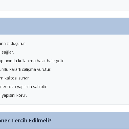
rınızı düşürür.
 sağlar.
p anında kullanıma hazır hale gelir.
mlu kararlı çalışma yürütür.
m kalitesi sunar.
ner tozu yapısına sahiptir.
yapısını korur.
ner Tercih Edilmeli?