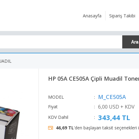
Anasayfa
Sipariş Takibi
UADIL
HP 05A CE505A Çipli Muadil Toner
M_CE505A
MODEL
:
6,00 USD + KDV
Fiyat
:
343,44 TL
KDV Dahil
:
46,69 TL
'den başlayan taksit seçenekleri 