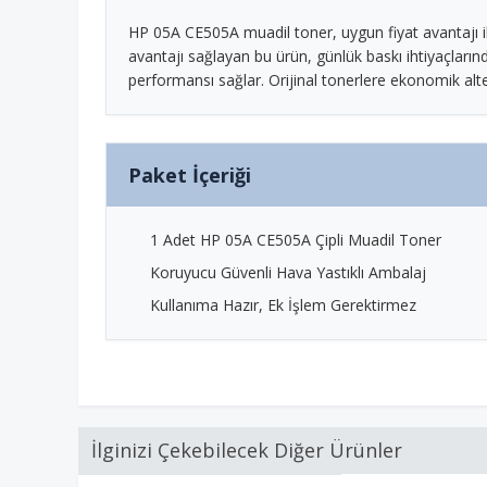
HP 05A CE505A muadil toner, uygun fiyat avantajı ile k
avantajı sağlayan bu ürün, günlük baskı ihtiyaçlarında
performansı sağlar. Orijinal tonerlere ekonomik alter
Paket İçeriği
1 Adet HP 05A CE505A Çipli Muadil Toner
Koruyucu Güvenli Hava Yastıklı Ambalaj
Kullanıma Hazır, Ek İşlem Gerektirmez
İlginizi Çekebilecek Diğer Ürünler