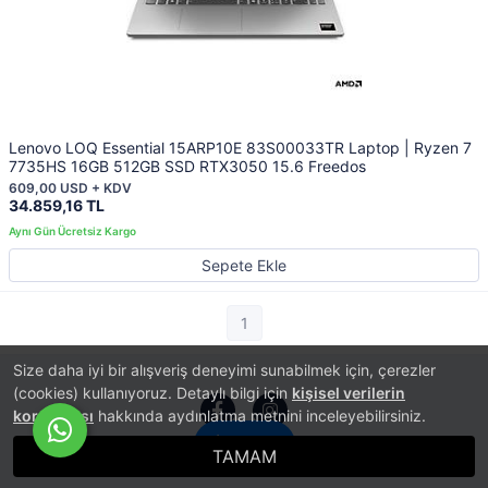
Lenovo LOQ Essential 15ARP10E 83S00033TR Laptop | Ryzen 7
7735HS 16GB 512GB SSD RTX3050 15.6 Freedos
609,00 USD + KDV
34.859,16 TL
Sepete Ekle
1
Size daha iyi bir alışveriş deneyimi sunabilmek için, çerezler
(cookies) kullanıyoruz. Detaylı bilgi için
kişisel verilerin
korunması
hakkında aydınlatma metnini inceleyebilirsiniz.
İletişim
TAMAM
®
PlatinMarket
E-Ticaret Sistemi
İle Hazırlanmıştır.