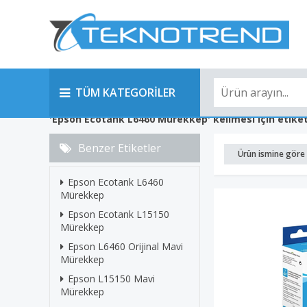
TÜM KATEGORİLER
'Epson Ecotank L6460 Mürekkep' kelimesi için etiket
Benzer Etiketler
Ürün ismine göre 
Epson Ecotank L6460
Mürekkep
Epson Ecotank L15150
Mürekkep
Epson L6460 Orijinal Mavi
Mürekkep
Epson L15150 Mavi
Mürekkep