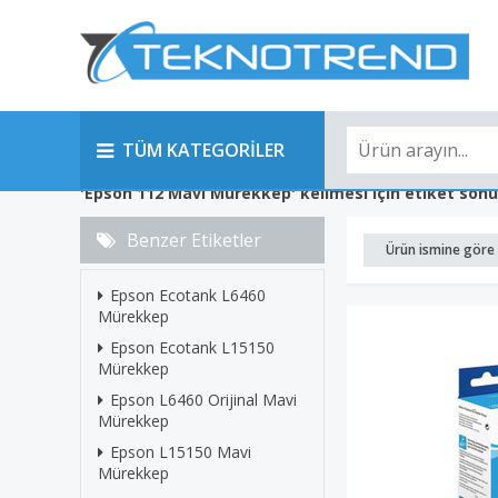
TÜM KATEGORİLER
'Epson 112 Mavi Mürekkep' kelimesi için etiket sonu
Benzer Etiketler
Ürün ismine göre 
Epson Ecotank L6460
Mürekkep
Epson Ecotank L15150
Mürekkep
Epson L6460 Orijinal Mavi
Mürekkep
Epson L15150 Mavi
Mürekkep