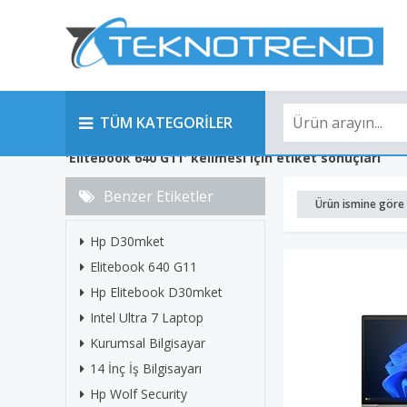
TÜM KATEGORİLER
'Elitebook 640 G11' kelimesi için etiket sonuçları
Benzer Etiketler
Ürün ismine göre 
Hp D30mket
Elitebook 640 G11
Hp Elitebook D30mket
Intel Ultra 7 Laptop
Kurumsal Bilgisayar
14 İnç İş Bilgisayarı
Hp Wolf Security