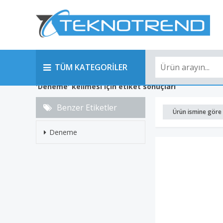
TÜM KATEGORİLER
'Deneme' kelimesi için etiket sonuçları
Benzer Etiketler
Ürün ismine göre 
Deneme