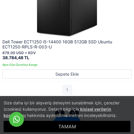
Dell Tower ECT1250 i5-14400 16GB 512GB SSD Ubuntu
ECT1250-RPLS-R-003-U
679,00 USD + KDV
38.784,48 TL
Sepete Ekle
1
Size daha iyi bir alışveriş deneyimi sunabilmek için, çerezler
(cookies) kullanıyoruz. Detaylı bilgi için
kişisel verilerin
korunması
hakkında aydınlatma metnini inceleyebilirsiniz.
İletişim
TAMAM
®
PlatinMarket
E-Ticaret Sistemi
İle Hazırlanmıştır.