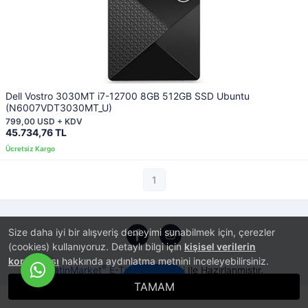
Dell Vostro 3030MT i7-12700 8GB 512GB SSD Ubuntu
(N6007VDT3030MT_U)
799,00 USD + KDV
45.734,76 TL
1
Size daha iyi bir alışveriş deneyimi sunabilmek için, çerezler
(cookies) kullanıyoruz. Detaylı bilgi için
kişisel verilerin
korunması
hakkında aydınlatma metnini inceleyebilirsiniz.
®
PlatinMarket
E-Ticaret Sistemi
İle Hazırlanmıştır.
İletişim
TAMAM