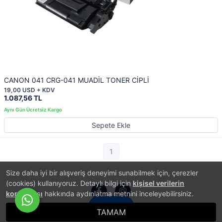
CANON 041 CRG-041 MUADİL TONER CİPLİ
19,00 USD + KDV
1.087,56 TL
Sepete Ekle
1
Size daha iyi bir alışveriş deneyimi sunabilmek için, çerezler
(cookies) kullanıyoruz. Detaylı bilgi için
kişisel verilerin
korunması
hakkında aydınlatma metnini inceleyebilirsiniz.
İletişim
TAMAM
®
PlatinMarket
E-Ticaret Sistemi
İle Hazırlanmıştır.