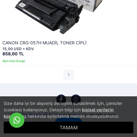
CANON CRG-057H MUADİL TONER CİPLİ
15,00 USD + KDV
858,60 TL
1
Size daha iyi bir alışveriş deneyimi sunabilmek için, çerezler
(cookies) kullanıyoruz. Detaylı bilgi için
kişisel verilerin
®
PlatinMarket
E-Ticaret Sistemi
İle Hazırlanmıştır.
korunması
hakkında aydınlatma metnini inceleyebilirsiniz.
İletişim
TAMAM